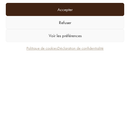
Accepter
Refuser
Voir les préférences
Politique de cookies
Déclaration de confidentialité
Guarda Golf Hôtel &
Résidences
“
Là où l’art du service attentionné et l’authenticité de
l’hospitalité se conjuguent pour créer des
expériences inoubliables.
“