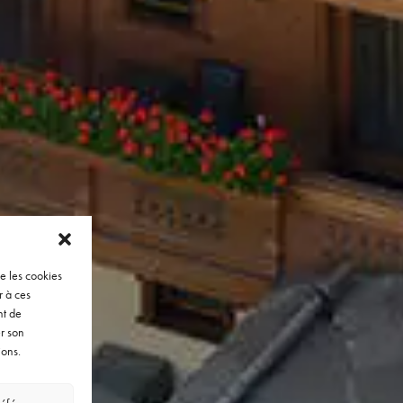
ue les cookies
r à ces
nt de
er son
ions.